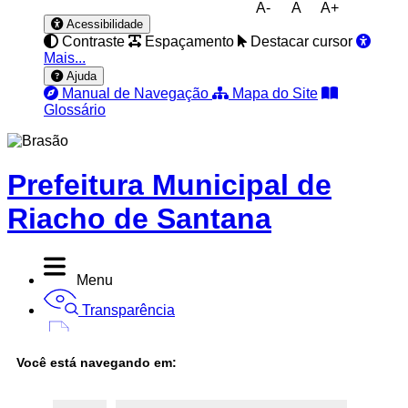
A-
A
A+
Acessibilidade
Contraste
Espaçamento
Destacar cursor
Mais...
Ajuda
Manual de Navegação
Mapa do Site
Glossário
Prefeitura Municipal de
Riacho de Santana
Menu
Transparência
Diário Oficial
Você está navegando em:
Nota Fiscal