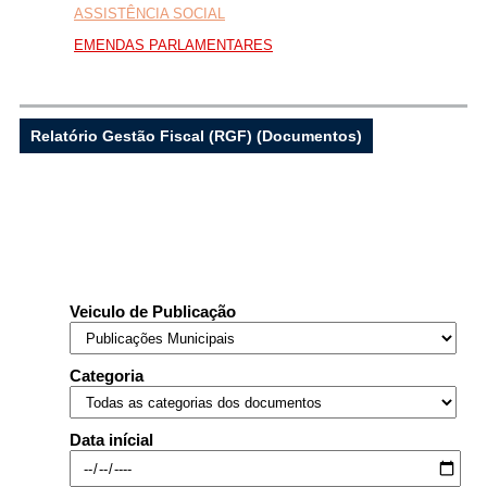
ASSISTÊNCIA SOCIAL
EMENDAS PARLAMENTARES
...Ou se preferir
Ligue para nós
Relatório Gestão Fiscal (RGF) (Documentos)
(77) 3457-2121
E-mail
prefeitura@riachodesantana.ba.gov.br
Veiculo de Publicação
Ou seja atendido presencialmente
Segunda a sexta-feira, das 07:00 às 13:00
Categoria
horas
Praça Monsenhor Tobias nº 321 - Centro -
Data inícial