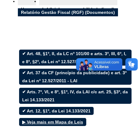
Ouvidoria
Home
Lrf (lei de responsabilidade fiscal)
e-SIC
Relatório Gestão Fiscal (RGF) (Documentos)
Filtrar por todos
✔ Art. 48, §1º, II, da LC nº 101/00 e arts. 3º, III, 6º, I,
e 8º, §2º, da Lei nº 12.527/2011 - LAI
Acesso à Informação
Cidadão
✔ Art. 37 da CF (princípio da publicidade) e art. 3º
Empresas
da Lei nº 12.527/2011 - LAI
Fotos
Notícias
✔ Arts. 7º, VI, e 8º, §1º, IV, da LAI c/c art. 25, §3º, da
Secretarias
Servidor
Lei 14.133/2021
Transparência
✔ Art. 12, §1º, da Lei 14.133/2021
Turistas
Videos
▶ Veja mais em Mapa de Leis
Áudios
Fale conosco