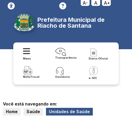
A-
A
A+
Prefeitura Municipal de
Riacho de Santana
Transparência
Menu
Diário Oficial
Nota Fiscal
Ouvidoria
e-SIC
Você está navegando em:
Home
Saúde
Unidades de Saúde