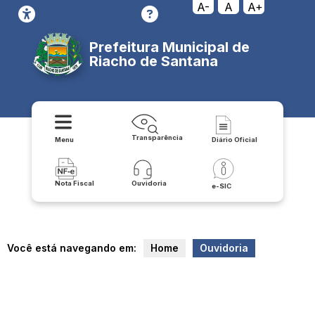
A-
A
A+
Prefeitura Municipal de
Riacho de Santana
Transparência
Menu
Diário Oficial
Nota Fiscal
Ouvidoria
e-SIC
Você está navegando em:
Home
Ouvidoria