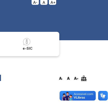
A-
A
A+
a
e-SIC