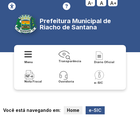
A-
A
A+
Prefeitura Municipal de
Riacho de Santana
Transparência
Menu
Diário Oficial
Nota Fiscal
Ouvidoria
e-SIC
Você está navegando em:
Home
e-SIC