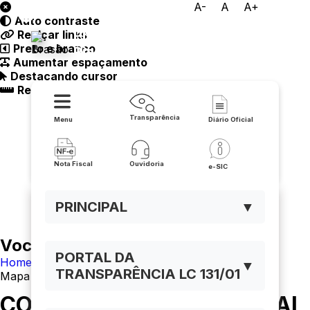
A-
A
A+
Auto contraste
Prefeitura Municipal de
Realçar links
Preto e branco
Riacho de Santana
Aumentar espaçamento
Destacando cursor
Regua guia
Transparência
Menu
Diário Oficial
Nota Fiscal
Ouvidoria
e-SIC
PRINCIPAL
▼
Você está navegando em:
PORTAL DA
Home
▼
TRANSPARÊNCIA LC 131/01
Mapa do Site
CONTEÚDO INSTITUCIONAL