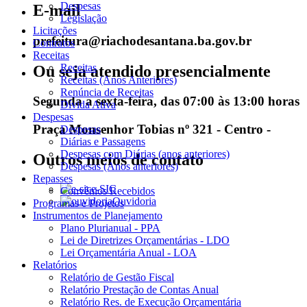
Despesas
E-mail
Legislação
Licitações
prefeitura@riachodesantana.ba.gov.br
Contratos
Receitas
Receitas
Ou seja atendido presencialmente
Receitas (Anos Anteriores)
Renúncia de Receitas
Segunda a sexta-feira, das 07:00 às 13:00 horas
Dívida Ativa
Despesas
Praça Monsenhor Tobias nº 321 - Centro -
Despesas
Diárias e Passagens
Despesas com Diárias (anos anteriores)
Outros meios de contato
Despesas (Anos anteriores)
Repasses
e-SIC
Convênios Recebidos
Ouvidoria
Programas e Projetos
Instrumentos de Planejamento
Plano Plurianual - PPA
Lei de Diretrizes Orçamentárias - LDO
Lei Orçamentária Anual - LOA
Relatórios
Relatório de Gestão Fiscal
Relatório Prestação de Contas Anual
Relatório Res. de Execução Orçamentária