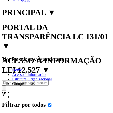
e-SIC
PRINCIPAL
▼
PORTAL DA
TRANSPARÊNCIA LC 131/01
▼
Você está navegando em:
ACESSO À INFORMAÇÃO
LEI 12.527
▼
Home
Acesso à Informação
Estrutura Organizacional
Competências
Filtrar por todos