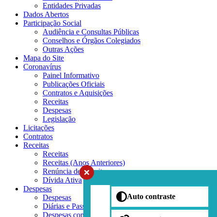
Entidades Privadas
Dados Abertos
Participação Social
Audiência e Consultas Públicas
Conselhos e Órgãos Colegiados
Outras Ações
Mapa do Site
Coronavírus
Painel Informativo
Publicações Oficiais
Contratos e Aquisições
Receitas
Despesas
Legislação
Licitações
Contratos
Receitas
Receitas
Receitas (Anos Anteriores)
Renúncia de Receitas
Dívida Ativa
Despesas
Auto contraste
Despesas
Diárias e Passagens
Despesas com Diárias (anos anteriores)