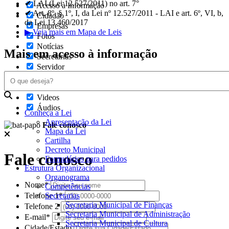
✔ LAI (Lei 12.527/2011) no art. 7°
Acesso à Informação
✔ Art. 8º, § 1º, I, da Lei nº 12.527/2011 - LAI e art. 6º, VI, b,
Cidadão
da Lei 13.460/2017
Empresas
▶ Veja mais em Mapa de Leis
Fotos
Notícias
Mais em acesso à informação
Secretarias
Servidor
Transparência
Turistas
Videos
Áudios
Conheça a Lei
Apresentação da Lei
Fale conosco
Mapa da Lei
Cartilha
Decreto Municipal
Fale conosco
Formulários para pedidos
Estrutura Organizacional
Organograma
Nome*
Competências
Secretarias
Telefone 1*
Secretaria Municipal de Finanças
Telefone 2
Secretaria Municipal de Administração
E-mail*
Secretaria Municipal de Cultura
Cidade/Estado