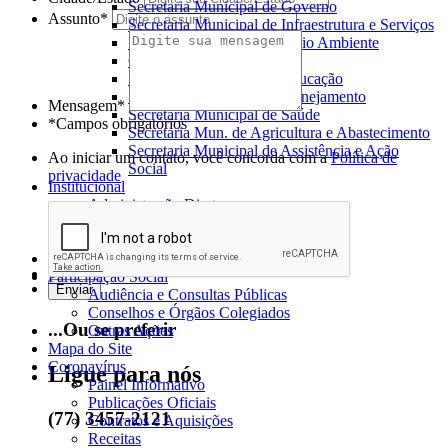
Secretaria Municipal de Governo
Assunto*
Secretaria Municipal de Infraestrutura e Serviços
Secretaria Municipal de Meio Ambiente
Controladoria Municipal
Secretaria Municipal de Educação
Secretaria Municipal de Planejamento
Mensagem*
Secretaria Municipal de Saúde
*Campos obrigatórios
Secretaria Mun. de Agricultura e Abastecimento
Secretaria Municipal de Assistência e Ação
Ao iniciar um contato, você concorda com a
Política de
Social
privacidade
Institucional
Administração Direta
Administração Indireta
Entidades Privadas
Dados Abertos
Participação Social
Audiência e Consultas Públicas
Conselhos e Órgãos Colegiados
...Ou se preferir
Outras Ações
Mapa do Site
Coronavírus
Ligue para nós
Painel Informativo
Publicações Oficiais
(77) 3457-2121
Contratos e Aquisições
Receitas