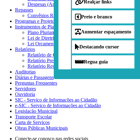
Realçar links
Despesas (Anos anteriores)
Repasses
Convênios Recebidos
Preto e branco
Programas e Projetos
Instrumentos de Planejamento
Aumentar espaçamento
Plano Plurianual - PPA
Lei de Diretrizes Orçamentárias - LDO
Lei Orçamentária Anual - LOA
Destacando cursor
Relatórios
Relatório de Gestão Fiscal
Relatório Prestação de Contas Anual
Regua guia
Relatório Res. de Execução Orçamentária
Auditorias
Diárias e Passagens
Perguntas Frequentes
Servidores
Ouvidoria
SIC - Serviço de Informações ao Cidadão
e-SIC - Serviço de Informações ao Cidadão
Legislação Municipal
Transporte Escolar
Carta de Serviços
Obras Públicas Municipais
Conecte-se conosco nas redes sociais