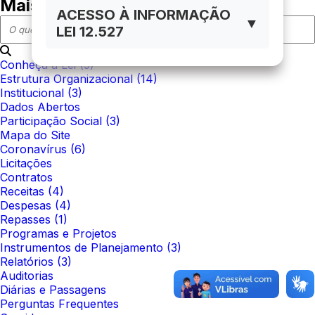
Mais em acesso à informação
ACESSO À INFORMAÇÃO
▼
LEI 12.527
Conheça a Lei
(5)
Estrutura Organizacional
(14)
Institucional
(3)
Dados Abertos
Participação Social
(3)
Mapa do Site
Coronavírus
(6)
Licitações
Contratos
Receitas
(4)
Despesas
(4)
Repasses
(1)
Programas e Projetos
Instrumentos de Planejamento
(3)
Relatórios
(3)
Auditorias
Diárias e Passagens
Perguntas Frequentes