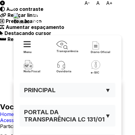
A-
A
A+
Auto contraste
Prefeitura Municipal de
Realçar links
Preto e branco
Riacho de Santana
Aumentar espaçamento
Destacando cursor
Regua guia
Transparência
Menu
Diário Oficial
Nota Fiscal
Ouvidoria
e-SIC
PRINCIPAL
▼
Você está navegando em:
PORTAL DA
Home
▼
TRANSPARÊNCIA LC 131/01
Acesso à Informação
Participação Social