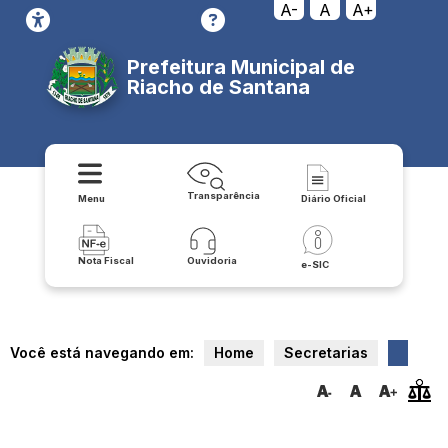
A-
A
A+
Prefeitura Municipal de
Riacho de Santana
Transparência
Menu
Diário Oficial
Nota Fiscal
Ouvidoria
e-SIC
Você está navegando em:
Home
Secretarias