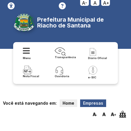
A-
A
A+
Prefeitura Municipal de
Riacho de Santana
Transparência
Menu
Diário Oficial
Nota Fiscal
Ouvidoria
e-SIC
Você está navegando em:
Home
Empresas