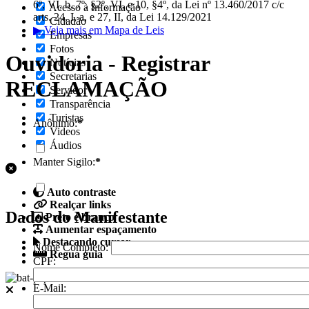
6º, VI, b, 7º, §2º, VI, e 10, §4º, da Lei nº 13.460/2017 c/c
Acesso à Informação
arts. 24, I, a, e 27, II, da Lei 14.129/2021
Cidadão
▶ Veja mais em Mapa de Leis
Empresas
Fotos
Ouvidoria - Registrar
Notícias
Secretarias
RECLAMAÇÃO
Servidor
Transparência
Turistas
Anônimo:
*
Videos
Áudios
Manter Sigilo:
*
Auto contraste
Realçar links
Dados do Manifestante
Preto e branco
Aumentar espaçamento
Destacando cursor
Nome Completo:
Regua guia
CPF:
Fale conosco
E-Mail
: