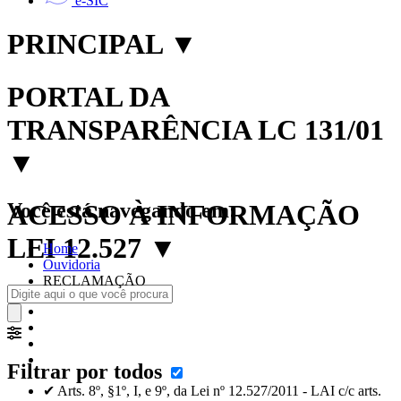
e-SIC
PRINCIPAL
▼
PORTAL DA
TRANSPARÊNCIA LC 131/01
▼
Você está navegando em:
ACESSO À INFORMAÇÃO
LEI 12.527
▼
Home
Ouvidoria
RECLAMAÇÃO
Filtrar por todos
✔ Arts. 8º, §1º, I, e 9º, da Lei nº 12.527/2011 - LAI c/c arts.