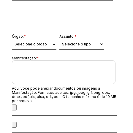
Dados da Manifestação
Órgão:
*
Assunto:
*
Manifestação:
*
Aqui você pode anexar documentos ou imagens à
Manifestação. Formatos aceitos: jpg, jpeg, gif, png, doc,
docx, pdf, xls, xlsx, odt, ods. O tamanho máximo é de 10 MB
por arquivo.