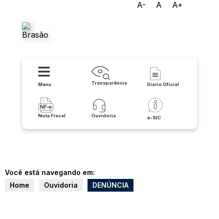
A-
A
A+
Prefeitura Municipal de
Riacho de Santana
Transparência
Menu
Diário Oficial
Nota Fiscal
Ouvidoria
e-SIC
Você está navegando em:
Home
Ouvidoria
DENÚNCIA