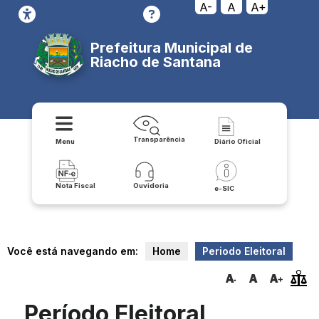
A-
A
A+
Prefeitura Municipal de
Riacho de Santana
Transparência
Menu
Diário Oficial
Nota Fiscal
Ouvidoria
e-SIC
Você está navegando em:
Home
Periodo Eleitoral
Período Eleitoral