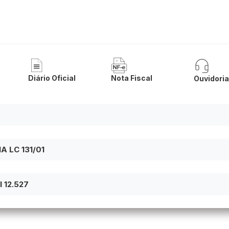
a Municipal de Riacho de Santana
Diário Oficial
Nota Fiscal
Ouvidori
 LC 131/01
 12.527