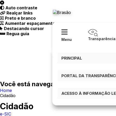
Acessibilidade
Ajuda
Auto contraste
Prefeitur
Realçar links
Preto e branco
Aumentar espaçamento
Destacando cursor
Regua guia
Transparência
Menu
PRINCIPAL
PORTAL DA TRANSPARÊNCIA
Você está navegando em:
Home
ACESSO À INFORMAÇÃO LEI
Cidadão
Cidadão
e-SIC