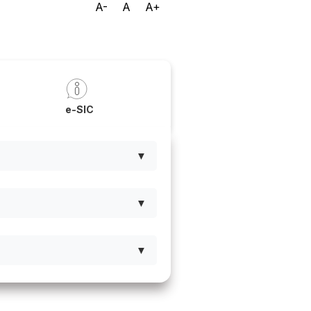
A-
A
A+
a
e-SIC
▼
▼
▼